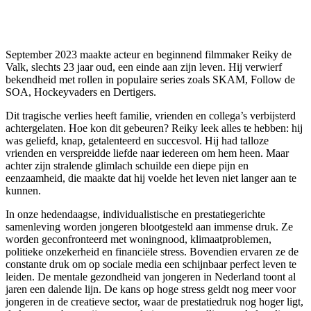
September 2023 maakte acteur en beginnend filmmaker Reiky de
Valk, slechts 23 jaar oud, een einde aan zijn leven. Hij verwierf
bekendheid met rollen in populaire series zoals SKAM, Follow de
SOA, Hockeyvaders en Dertigers.
Dit tragische verlies heeft familie, vrienden en collega’s verbijsterd
achtergelaten. Hoe kon dit gebeuren? Reiky leek alles te hebben: hij
was geliefd, knap, getalenteerd en succesvol. Hij had talloze
vrienden en verspreidde liefde naar iedereen om hem heen. Maar
achter zijn stralende glimlach schuilde een diepe pijn en
eenzaamheid, die maakte dat hij voelde het leven niet langer aan te
kunnen.
In onze hedendaagse, individualistische en prestatiegerichte
samenleving worden jongeren blootgesteld aan immense druk. Ze
worden geconfronteerd met woningnood, klimaatproblemen,
politieke onzekerheid en financiële stress. Bovendien ervaren ze de
constante druk om op sociale media een schijnbaar perfect leven te
leiden. De mentale gezondheid van jongeren in Nederland toont al
jaren een dalende lijn. De kans op hoge stress geldt nog meer voor
jongeren in de creatieve sector, waar de prestatiedruk nog hoger ligt,